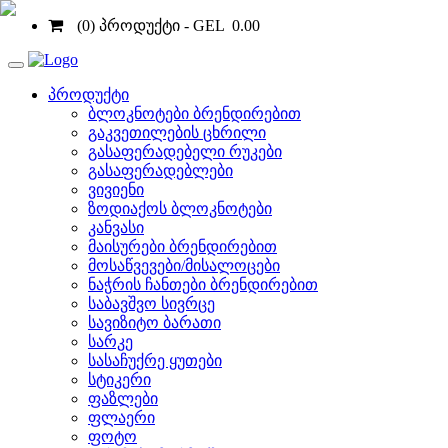
(0) პროდუქტი - GEL 0.00
Toggle
navigation
პროდუქტი
ბლოკნოტები ბრენდირებით
გაკვეთილების ცხრილი
გასაფერადებელი რუკები
მთავარი
»
სავიზიტო ბარათი »
კატეგორიები »
გართობა
გასაფერადებლები
ვივიენი
შეგიძიათ დაამატოთ/ შეცვალოთ ტექსტი და სურათები,
ზოდიაქოს ბლოკნოტები
როდეცაც დაასრულებთ ნიმუშის გაკეთებას, დააჭირეთ
"
კანვასი
გაიმეორეთ იგივე ყველა გვერდის შემთხვევაში, და და
მაისურები ბრენდირებით
მოსაწვევები/მისალოცები
წინა
ნაჭრის ჩანთები ბრენდირებით
სავალდებულო
საბავშვო სივრცე
უკან
სავიზიტო ბარათი
დამატებითი
სარკე
სასაჩუქრე ყუთები
სტიკერი
ფაზლები
ფლაერი
ფოტო