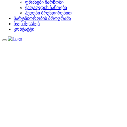
ფრაზები ჩარჩოში
ქაღალდის ჩანთები
ჰუდები ბრენდირებით
პარტნიორობის პროგრამა
ჩვენ შესახებ
კონტაქტი
Toggle
navigation