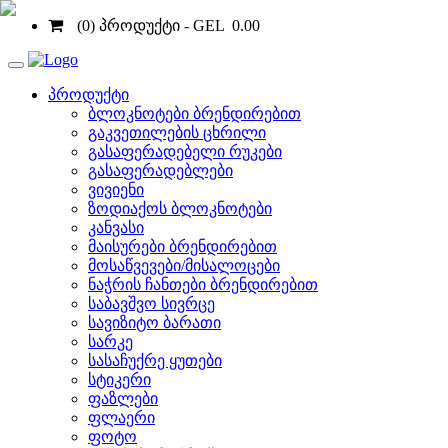
(0) პროდუქტი - GEL 0.00
Toggle
navigation
პროდუქტი
ბლოკნოტები ბრენდირებით
გაკვეთილების ცხრილი
გასაფერადებელი რუკები
მთავარი
»
სავიზიტო ბარათი »
კატეგორიები »
ჩარჩოები
გასაფერადებლები
ვივიენი
შეგიძიათ დაამატოთ/ შეცვალოთ ტექსტი და სურათები,
ზოდიაქოს ბლოკნოტები
როდეცაც დაასრულებთ ნიმუშის გაკეთებას, დააჭირეთ
"
კანვასი
გაიმეორეთ იგივე ყველა გვერდის შემთხვევაში, და და
მაისურები ბრენდირებით
მოსაწვევები/მისალოცები
წინა
ნაჭრის ჩანთები ბრენდირებით
სავალდებულო
საბავშვო სივრცე
უკან
სავიზიტო ბარათი
დამატებითი
სარკე
სასაჩუქრე ყუთები
სტიკერი
ფაზლები
ფლაერი
ფოტო