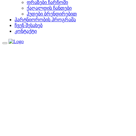
ფრაზები ჩარჩოში
ქაღალდის ჩანთები
ჰუდები ბრენდირებით
პარტნიორობის პროგრამა
ჩვენ შესახებ
კონტაქტი
Toggle
navigation